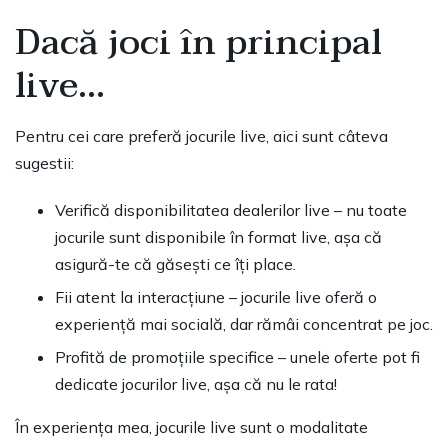
Dacă joci în principal
live…
Pentru cei care preferă jocurile live, aici sunt câteva
sugestii:
Verifică disponibilitatea dealerilor live – nu toate
jocurile sunt disponibile în format live, așa că
asigură-te că găsești ce îți place.
Fii atent la interacțiune – jocurile live oferă o
experiență mai socială, dar rămâi concentrat pe joc.
Profită de promoțiile specifice – unele oferte pot fi
dedicate jocurilor live, așa că nu le rata!
În experiența mea, jocurile live sunt o modalitate