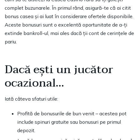
complet buzunarele. În primul rând, asigură-te că ai citit
bonus casea
și ai luat în considerare ofertele disponibile.
Aceste bonusuri sunt o excelentă oportunitate de a-ți
extinde bankroll-ul, mai ales dacă ții cont de cerințele de
pariu.
Dacă ești un jucător
ocazional…
Iată câteva sfaturi utile:
Profită de bonusurile de bun venit – acestea pot
include spinuri gratuite sau bonusuri pe primul
depozit.