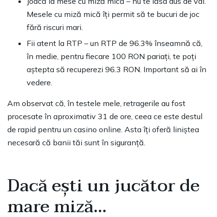
Joacă la mese cu miză mică – nu te lăsa dus de val.
Mesele cu miză mică îți permit să te bucuri de joc
fără riscuri mari.
Fii atent la RTP – un RTP de 96.3% înseamnă că,
în medie, pentru fiecare 100 RON pariați, te poți
aștepta să recuperezi 96.3 RON. Important să ai în
vedere.
Am observat că, în testele mele, retragerile au fost
procesate în aproximativ 31 de ore, ceea ce este destul
de rapid pentru un casino online. Asta îți oferă liniștea
necesară că banii tăi sunt în siguranță.
Dacă ești un jucător de
mare miză…