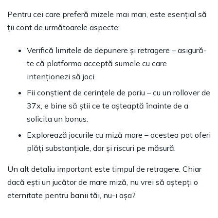
Pentru cei care preferă mizele mai mari, este esențial să
ții cont de următoarele aspecte:
Verifică limitele de depunere și retragere – asigură-
te că platforma acceptă sumele cu care
intenționezi să joci.
Fii conștient de cerințele de pariu – cu un rollover de
37x, e bine să știi ce te așteaptă înainte de a
solicita un bonus.
Explorează jocurile cu miză mare – acestea pot oferi
plăți substanțiale, dar și riscuri pe măsură.
Un alt detaliu important este timpul de retragere. Chiar
dacă ești un jucător de mare miză, nu vrei să aștepți o
eternitate pentru banii tăi, nu-i așa?