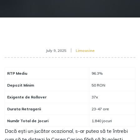
July 9, 2025
Limousine
RTP Mediu
96.3%
Depozit Minim
50 RON
Exigente de Rollover
37x
Durata Retragerii
23-47 ore
Număr Total de Jocuri
1,840 jocuri
Dacă ești un jucător ocazional, s-ar putea să te întrebi
cum să te distrezi la Casea Casino fără să îți golești