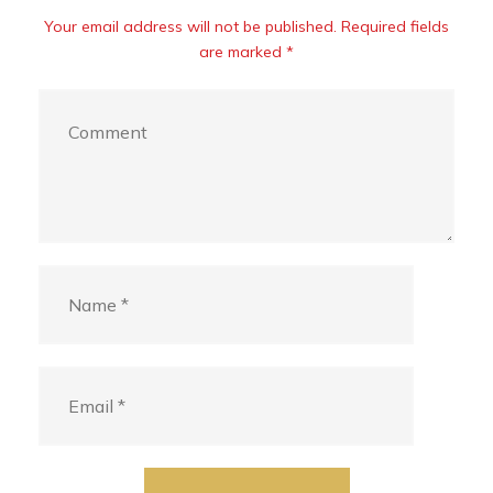
Your email address will not be published. Required fields
are marked *