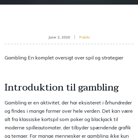
June 2, 2026
Public
Gambling En komplet oversigt over spil og strategier
Introduktion til gambling
Gambling er en aktivitet, der har eksisteret i århundreder
og findes i mange former over hele verden. Det kan være
alt fra klassiske kortspil som poker og blackjack til
moderne spilleautomater, der tilbyder spændende grafik
og temaer. For mange mennesker er gambling ikke kun