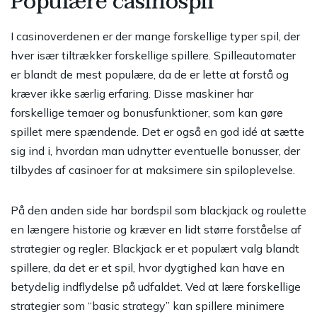
Populære casinospil
I casinoverdenen er der mange forskellige typer spil, der
hver især tiltrækker forskellige spillere. Spilleautomater
er blandt de mest populære, da de er lette at forstå og
kræver ikke særlig erfaring. Disse maskiner har
forskellige temaer og bonusfunktioner, som kan gøre
spillet mere spændende. Det er også en god idé at sætte
sig ind i, hvordan man udnytter eventuelle bonusser, der
tilbydes af casinoer for at maksimere sin spiloplevelse.
På den anden side har bordspil som blackjack og roulette
en længere historie og kræver en lidt større forståelse af
strategier og regler. Blackjack er et populært valg blandt
spillere, da det er et spil, hvor dygtighed kan have en
betydelig indflydelse på udfaldet. Ved at lære forskellige
strategier som “basic strategy” kan spillere minimere