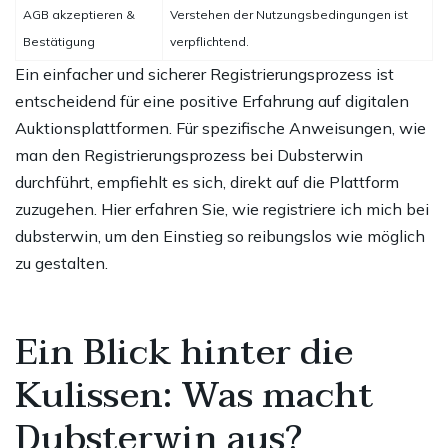
AGB akzeptieren &
Verstehen der Nutzungsbedingungen ist
Bestätigung
verpflichtend.
Ein einfacher und sicherer Registrierungsprozess ist
entscheidend für eine positive Erfahrung auf digitalen
Auktionsplattformen. Für spezifische Anweisungen, wie
man den Registrierungsprozess bei Dubsterwin
durchführt, empfiehlt es sich, direkt auf die Plattform
zuzugehen. Hier erfahren Sie, wie registriere ich mich bei
dubsterwin, um den Einstieg so reibungslos wie möglich
zu gestalten.
Ein Blick hinter die
Kulissen: Was macht
Dubsterwin aus?