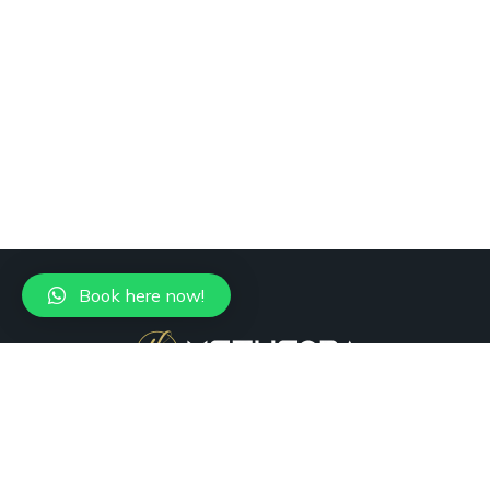
Book here now!