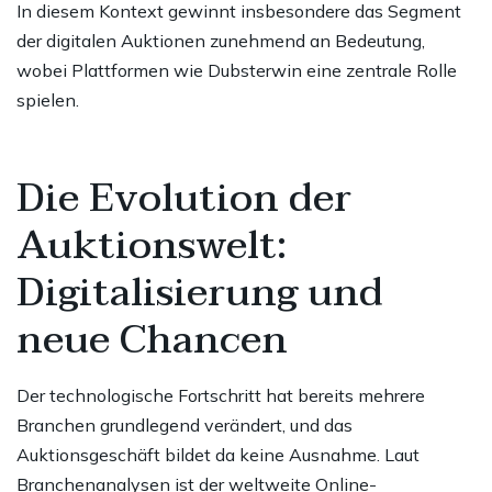
In diesem Kontext gewinnt insbesondere das Segment
der digitalen Auktionen zunehmend an Bedeutung,
wobei Plattformen wie
Dubsterwin
eine zentrale Rolle
spielen.
Die Evolution der
Auktionswelt:
Digitalisierung und
neue Chancen
Der technologische Fortschritt hat bereits mehrere
Branchen grundlegend verändert, und das
Auktionsgeschäft bildet da keine Ausnahme. Laut
Branchenanalysen ist der weltweite Online-