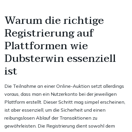
Warum die richtige
Registrierung auf
Plattformen wie
Dubsterwin essenziell
ist
Die Teilnahme an einer Online-Auktion setzt allerdings
voraus, dass man ein Nutzerkonto bei der jeweiligen
Plattform erstellt. Dieser Schritt mag simpel erscheinen,
ist aber essenziell, um die Sicherheit und einen
reibungslosen Ablauf der Transaktionen zu
gewährleisten. Die Registrierung dient sowohl dem