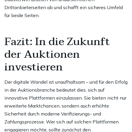
Drittanbieterseiten ab und schafft ein sicheres Umfeld
für beide Seiten.
Fazit: In die Zukunft
der Auktionen
investieren
Der digitale Wandel ist unaufhaltsam – und für den Erfolg
in der Auktionsbranche bedeutet dies, sich auf
innovative Plattformen einzulassen. Sie bieten nicht nur
erweiterte Marktchancen, sondern auch erhöhte
Sicherheit durch moderne Verifizierungs- und
Zahlungsprozesse. Wer sich auf solchen Plattformen
engagieren möchte, sollte zunächst den