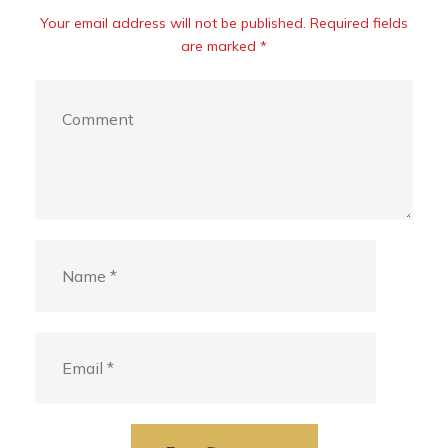
Your email address will not be published. Required fields
are marked *