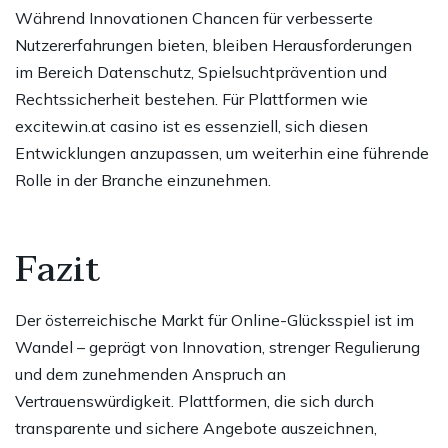
Während Innovationen Chancen für verbesserte
Nutzererfahrungen bieten, bleiben Herausforderungen
im Bereich Datenschutz, Spielsuchtprävention und
Rechtssicherheit bestehen. Für Plattformen wie
excitewin.at casino ist es essenziell, sich diesen
Entwicklungen anzupassen, um weiterhin eine führende
Rolle in der Branche einzunehmen.
Fazit
Der österreichische Markt für Online-Glücksspiel ist im
Wandel – geprägt von Innovation, strenger Regulierung
und dem zunehmenden Anspruch an
Vertrauenswürdigkeit. Plattformen, die sich durch
transparente und sichere Angebote auszeichnen,