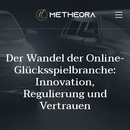
Der Wandel der Online-
Glücksspielbranche:
Innovation,
Regulierung und
Vertrauen