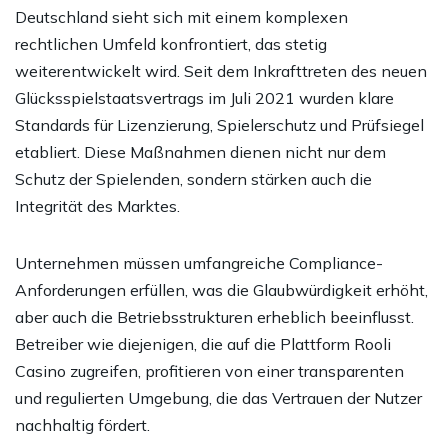
Deutschland sieht sich mit einem komplexen
rechtlichen Umfeld konfrontiert, das stetig
weiterentwickelt wird. Seit dem Inkrafttreten des neuen
Glücksspielstaatsvertrags im Juli 2021 wurden klare
Standards für Lizenzierung, Spielerschutz und Prüfsiegel
etabliert. Diese Maßnahmen dienen nicht nur dem
Schutz der Spielenden, sondern stärken auch die
Integrität des Marktes.
Unternehmen müssen umfangreiche Compliance-
Anforderungen erfüllen, was die Glaubwürdigkeit erhöht,
aber auch die Betriebsstrukturen erheblich beeinflusst.
Betreiber wie diejenigen, die auf die Plattform Rooli
Casino zugreifen, profitieren von einer transparenten
und regulierten Umgebung, die das Vertrauen der Nutzer
nachhaltig fördert.