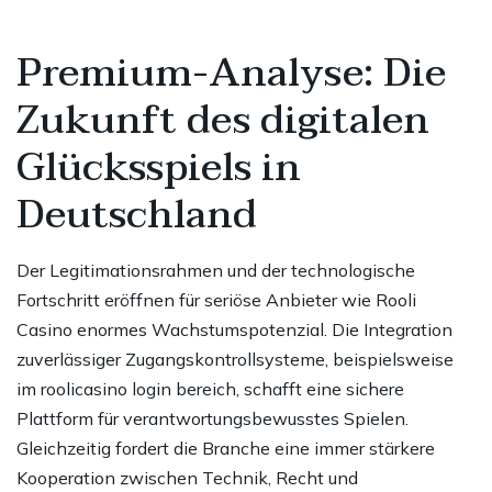
Premium-Analyse: Die
Zukunft des digitalen
Glücksspiels in
Deutschland
Der Legitimationsrahmen und der technologische
Fortschritt eröffnen für seriöse Anbieter wie Rooli
Casino enormes Wachstumspotenzial. Die Integration
zuverlässiger Zugangskontrollsysteme, beispielsweise
im roolicasino login bereich, schafft eine sichere
Plattform für verantwortungsbewusstes Spielen.
Gleichzeitig fordert die Branche eine immer stärkere
Kooperation zwischen Technik, Recht und