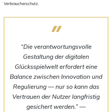
Verbraucherschutz.
“Die verantwortungsvolle
Gestaltung der digitalen
Glücksspielwelt erfordert eine
Balance zwischen Innovation und
Regulierung — nur so kann das
Vertrauen der Nutzer langfristig
gesichert werden.” —