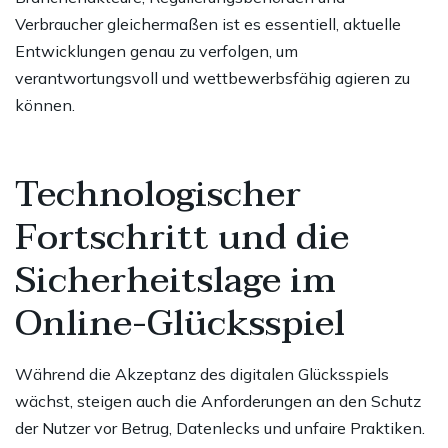
Verbraucher gleichermaßen ist es essentiell, aktuelle
Entwicklungen genau zu verfolgen, um
verantwortungsvoll und wettbewerbsfähig agieren zu
können.
Technologischer
Fortschritt und die
Sicherheitslage im
Online-Glücksspiel
Während die Akzeptanz des digitalen Glücksspiels
wächst, steigen auch die Anforderungen an den Schutz
der Nutzer vor Betrug, Datenlecks und unfaire Praktiken.