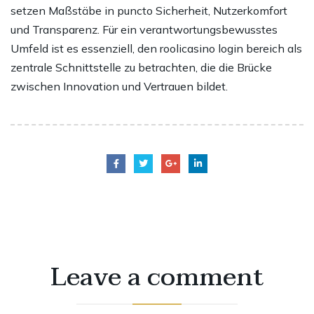
setzen Maßstäbe in puncto Sicherheit, Nutzerkomfort
und Transparenz. Für ein verantwortungsbewusstes
Umfeld ist es essenziell, den roolicasino login bereich als
zentrale Schnittstelle zu betrachten, die die Brücke
zwischen Innovation und Vertrauen bildet.
Leave a comment