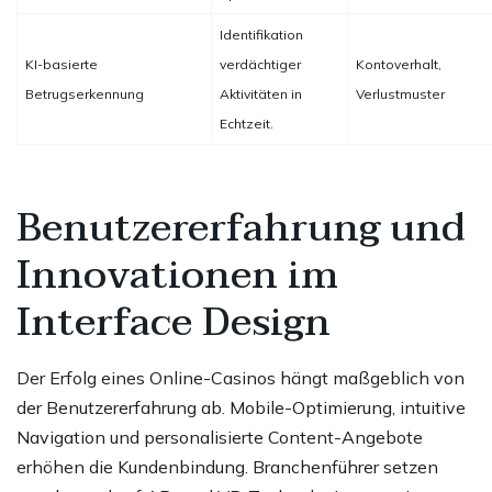
Identifikation
KI-basierte
verdächtiger
Kontoverhalt,
Betrugserkennung
Aktivitäten in
Verlustmuster
Echtzeit.
Benutzererfahrung und
Innovationen im
Interface Design
Der Erfolg eines Online-Casinos hängt maßgeblich von
der Benutzererfahrung ab. Mobile-Optimierung, intuitive
Navigation und personalisierte Content-Angebote
erhöhen die Kundenbindung. Branchenführer setzen