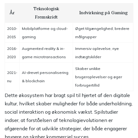
Teknologisk
År
Indvirkning på Gaming
Fremskridt
2010-
Mobilplatforme og cloud-
Øget tilgængelighed, bredere
2015
gaming
målgrupper
2016-
Augmented reality & in-
Immersiv oplevelse, nye
2020
game microtransactions
indtægtskilder
Skaber unikke
2021-
AI-drevet personalisering
brugeroplevelser og øger
nu
& blockchain
forbrugertillid
Dette økosystem har bragt spil til hjertet af den digitale
kultur, hvilket skaber muligheder for både underholdning,
social interaktion og økonomisk vækst. Spilstudier
indser, at forståelsen af teknologievolutionen er
afgørende for at udvikle strategier, der både engagerer
brugere og skaber kommerciel succes.