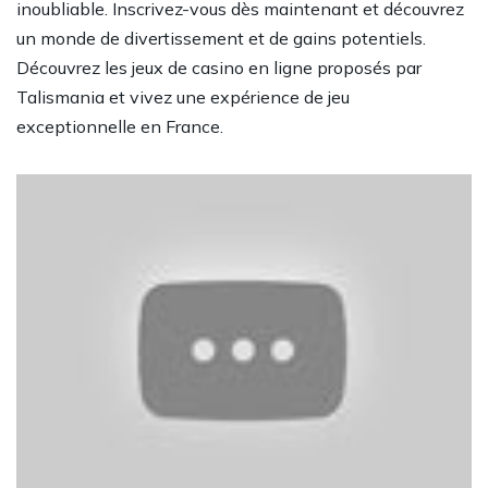
inoubliable. Inscrivez-vous dès maintenant et découvrez
un monde de divertissement et de gains potentiels.
Découvrez les jeux de casino en ligne proposés par
Talismania et vivez une expérience de jeu
exceptionnelle en France.