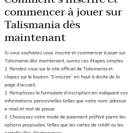
commencer à jouer sur
Talismania dès
maintenant
Si vous souhaitez vous inscrire et commencer à jouer sur
Talismania dès maintenant, suivez ces étapes simples :
1. Rendez-vous sur le site officiel de Talismania et
cliquez sur le bouton “S’inscrire” en haut à droite de la
page d’accueil.
2. Remplissez le formulaire d’inscription en indiquant vos
informations personnelles telles que votre nom, adresse
e-mail et mot de passe.
3. Choisissez votre mode de paiement préféré parmi les
options proposées, telles que les cartes de crédit ou les
portefeuilles électroniques.