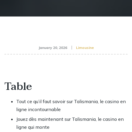
January 20, 2026
Limousine
Table
Tout ce qu’il faut savoir sur Talismania, le casino en
ligne incontournable
Jouez dès maintenant sur Talismania, le casino en
ligne qui monte