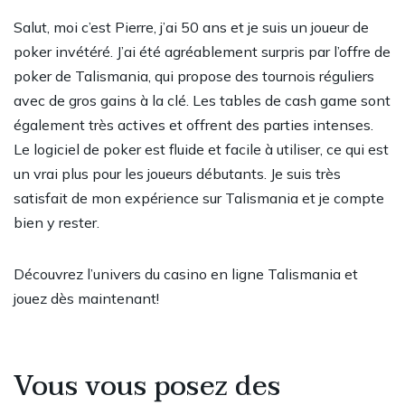
Salut, moi c’est Pierre, j’ai 50 ans et je suis un joueur de
poker invétéré. J’ai été agréablement surpris par l’offre de
poker de Talismania, qui propose des tournois réguliers
avec de gros gains à la clé. Les tables de cash game sont
également très actives et offrent des parties intenses.
Le logiciel de poker est fluide et facile à utiliser, ce qui est
un vrai plus pour les joueurs débutants. Je suis très
satisfait de mon expérience sur Talismania et je compte
bien y rester.
Découvrez l’univers du casino en ligne Talismania et
jouez dès maintenant!
Vous vous posez des