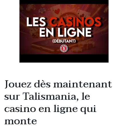
Jouez dès maintenant
sur Talismania, le
casino en ligne qui
monte