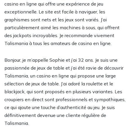
casino en ligne qui offre une expérience de jeu
exceptionnelle. Le site est facile à naviguer, les
graphismes sont nets et les jeux sont variés. J’ai
particulièrement aimé les machines à sous, qui offrent
des jackpots incroyables. Je recommande vivement
Talismania à tous les amateurs de casino en ligne.
Bonjour, je m’appelle Sophie et j’ai 32 ans. Je suis une
passionnée de jeux de table et j’ai été ravie de découvrir
Talismania, un casino en ligne qui propose une large
sélection de jeux de table. J’ai adoré la roulette et le
blackjack, qui sont proposés en plusieurs variantes. Les
croupiers en direct sont professionnels et sympathiques,
ce qui ajoute une touche d’authenticité au jeu. Je suis
définitivement devenue une cliente régulière de
Talismania.