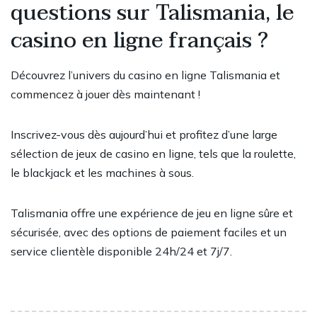
questions sur Talismania, le
casino en ligne français ?
Découvrez l’univers du casino en ligne Talismania et
commencez à jouer dès maintenant !
Inscrivez-vous dès aujourd’hui et profitez d’une large
sélection de jeux de casino en ligne, tels que la roulette,
le blackjack et les machines à sous.
Talismania offre une expérience de jeu en ligne sûre et
sécurisée, avec des options de paiement faciles et un
service clientèle disponible 24h/24 et 7j/7.