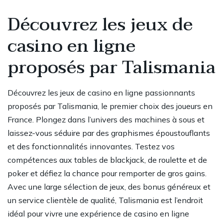
Découvrez les jeux de
casino en ligne
proposés par Talismania
Découvrez les jeux de casino en ligne passionnants
proposés par Talismania, le premier choix des joueurs en
France. Plongez dans l’univers des machines à sous et
laissez-vous séduire par des graphismes époustouflants
et des fonctionnalités innovantes. Testez vos
compétences aux tables de blackjack, de roulette et de
poker et défiez la chance pour remporter de gros gains.
Avec une large sélection de jeux, des bonus généreux et
un service clientèle de qualité, Talismania est l’endroit
idéal pour vivre une expérience de casino en ligne