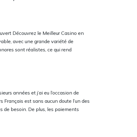
couvert Découvrez le Meilleur Casino en
oyable, avec une grande variété de
nores sont réalistes, ce qui rend
ieurs années et j’ai eu l’occasion de
rs Français est sans aucun doute l’un des
cas de besoin. De plus, les paiements