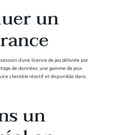
luer un
France
ssession d’une licence de jeu délivrée par
ryptage de données, une gamme de jeux
ice clientèle réactif et disponible dans
ans un