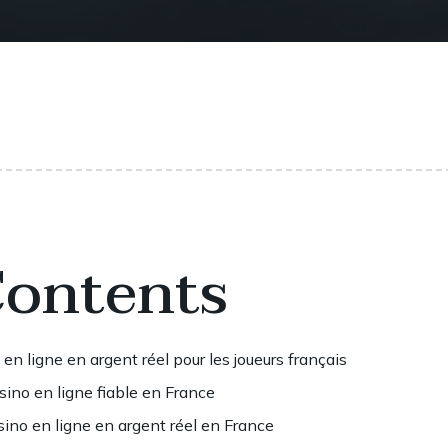
Contents
en ligne en argent réel pour les joueurs français
asino en ligne fiable en France
ino en ligne en argent réel en France