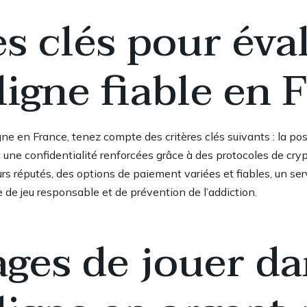
es clés pour éva
ligne fiable en 
ligne en France, tenez compte des critères clés suivants : la po
t une confidentialité renforcées grâce à des protocoles de c
rs réputés, des options de paiement variées et fiables, un serv
ue de jeu responsable et de prévention de l’addiction.
ages de jouer d