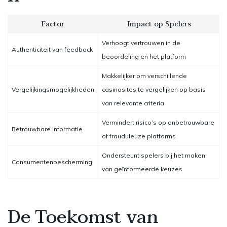
Factor
Impact op Spelers
Verhoogt vertrouwen in de
Authenticiteit van feedback
beoordeling en het platform
Makkelijker om verschillende
Vergelijkingsmogelijkheden
casinosites te vergelijken op basis
van relevante criteria
Vermindert risico’s op onbetrouwbare
Betrouwbare informatie
of frauduleuze platforms
Ondersteunt spelers bij het maken
Consumentenbescherming
van geïnformeerde keuzes
De Toekomst van