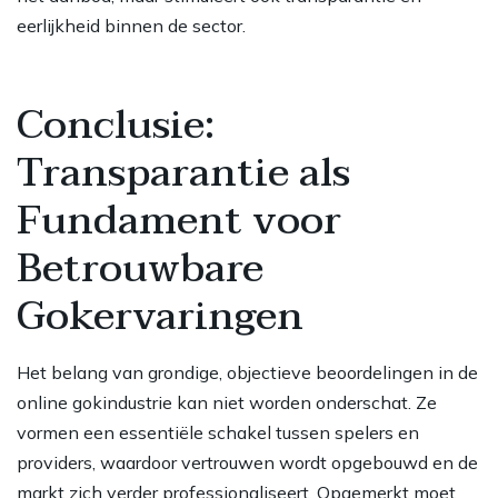
eerlijkheid binnen de sector.
Conclusie:
Transparantie als
Fundament voor
Betrouwbare
Gokervaringen
Het belang van grondige, objectieve beoordelingen in de
online gokindustrie kan niet worden onderschat. Ze
vormen een essentiële schakel tussen spelers en
providers, waardoor vertrouwen wordt opgebouwd en de
markt zich verder professionaliseert. Opgemerkt moet