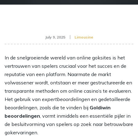
July 9, 2025
Limousine
In de snelgroeiende wereld van online goksites is het
vertrouwen van spelers cruciaal voor het succes en de
reputatie van een platform. Naarmate de markt
volwassener wordt, ontstaan er meer gestructureerde en
transparante methoden om online casino’s te evalueren.
Het gebruik van
expertbeoordelingen
en gedetailleerde
beoordelingen, zoals die te vinden bij
Goldiwin
beoordelingen
, vormt inmiddels een essentiële pijler in
de besluitvorming van spelers op zoek naar betrouwbare
gokervaringen.