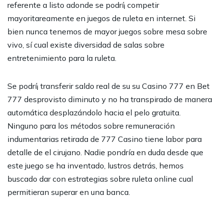
referente a listo adonde se podrí¡ competir
mayoritareamente en juegos de ruleta en internet.
Si
bien nunca tenemos de mayor juegos sobre mesa sobre
vivo, sí cual existe diversidad de salas sobre
entretenimiento para la ruleta.
Se podrí¡ transferir saldo real de su su Casino 777 en Bet
777 desprovisto diminuto y no ha transpirado de manera
automática desplazándolo hacia el pelo gratuita.
Ninguno para los métodos sobre remuneración
indumentarias retirada de 777 Casino tiene labor para
detalle de el cirujano. Nadie pondrí­a en duda desde que
este juego se ha inventado, lustros detrás, hemos
buscado dar con estrategias sobre ruleta online cual
permitieran superar en una banca.