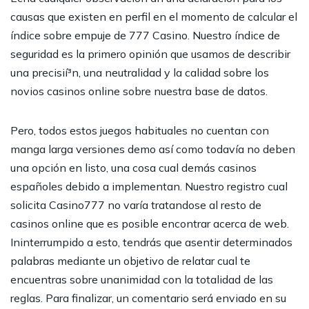
causas que existen en perfil en el momento de calcular el
índice sobre empuje de 777 Casino. Nuestro índice de
seguridad es la primero opinión que usamos de describir
una precisií³n, una neutralidad y la calidad sobre los
novios casinos online sobre nuestra base de datos.
Pero, todos estos juegos habituales no cuentan con
manga larga versiones demo así­ como todavía no deben
una opción en listo, una cosa cual demás casinos
españoles debido a implementan. Nuestro registro cual
solicita Casino777 no varía tratandose al resto de
casinos online que es posible encontrar acerca de web.
Ininterrumpido a esto, tendrás que asentir determinados
palabras mediante un objetivo de relatar cual te
encuentras sobre unanimidad con la totalidad de las
reglas. Para finalizar, un comentario será enviado en su