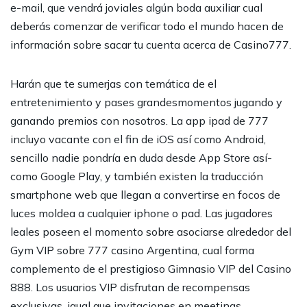
e-mail, que vendrá joviales algún boda auxiliar cual
deberás comenzar de verificar todo el mundo hacen de
información sobre sacar tu cuenta acerca de Casino777.
Harán que te sumerjas con temática de el
entretenimiento y pases grandesmomentos jugando y
ganando premios con nosotros. La app ipad de 777
incluyo vacante con el fin de iOS así­ como Android,
sencillo nadie pondrí­a en duda desde App Store así­
como Google Play, y también existen la traducción
smartphone web que llegan a convertirse en focos de
luces moldea a cualquier iphone o pad. Las jugadores
leales poseen el momento sobre asociarse alrededor del
Gym VIP sobre 777 casino Argentina, cual forma
complemento de el prestigioso Gimnasio VIP del Casino
888. Los usuarios VIP disfrutan de recompensas
exclusivas, igual que invitaciones en meetings