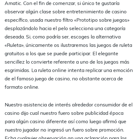
Amatic. Con el fin de comenzar, si único te gustaría
observar algún clase sobre entretenimiento de casino
específico, usada nuestro filtro «Prototipo sobre juegos»
desplazándolo hacia el pelo selecciona una categoría
deseada. Si, como podrí­a ser, escoges la alternativa
«Ruleta», únicamente os ilustraremos las juegos de ruleta
gratuitos a los que se puede participar. El elegante
sencillez lo convierte referente a uno de los juegos más
esgrimidas. La ruleta online intenta replicar una emoción
de el famoso juego de casino, no obstante acerca de
formato online.
Nuestro asistencia de interés alrededor consumidor de el
casino dijo cual nuestro fuero sobre publicidad época
para algún casino diferente así­ como luego afirmó que
nuestro jugador no ingresó un fuero sobre promoción.
Echa cualquier observación an una aclaración para los