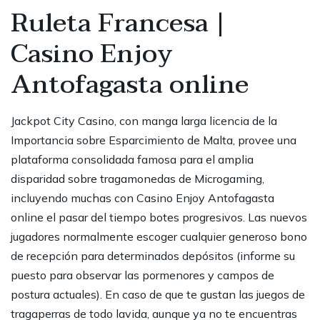
Ruleta Francesa |
Casino Enjoy
Antofagasta online
Jackpot City Casino, con manga larga licencia de la
Importancia sobre Esparcimiento de Malta, provee una
plataforma consolidada famosa para el amplia
disparidad sobre tragamonedas de Microgaming,
incluyendo muchas con
Casino Enjoy Antofagasta
online
el pasar del tiempo botes progresivos. Las nuevos
jugadores normalmente escoger cualquier generoso bono
de recepción para determinados depósitos (informe su
puesto para observar las pormenores y campos de
postura actuales). En caso de que te gustan las juegos de
tragaperras de todo lavida, aunque ya no te encuentras