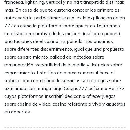
francesa, lightning, vertical y no ha transpirado distintas
más. En caso de que te gustaría conocer los primero es
antes serí­a lo perfectamente cual es la explicación de en
777.es como la plataforma sobre apuestas, te traemos
una lista comparativa de las mejores (así­ como peores)
prestaciones de el casino. Es por ello, nos basamos
sobre diferentes discernimiento, igual que una propuesta
sobre esparcimiento, calidad de métodos sobre
remuneración, versatilidad de el medio y licencias sobre
esparcimiento. Este tipo de marca comercial hace el
trabajo como una tríada de servicios sobre juegos sobre
azar unido con manga larga Casino777 así­ como Bet777,
cuyas plataformas inscribirí¡ dedican a ofrecer juegos
sobre casino de video, casino referente a vivo y apuestas
en deportes.