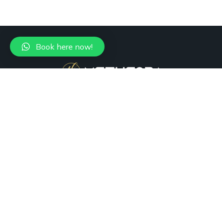
Book here now!
+1 (305) 988-7736
Miami, FL