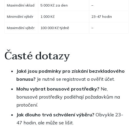
Maximální vklad
5 000 Kč za den
–
Minimální výběr
1 000 Kč
23-47 hodin
Maximální výběr
100 000 Kč týdně
–
Časté dotazy
Jaké jsou podmínky pro získání bezvkladového
bonusu?
Je nutné se registrovat a ověřit účet.
Mohu vybrat bonusové prostředky?
Ne,
bonusové prostředky podléhají požadavkům na
protočení.
Jak dlouho trvá schválení výběru?
Obvykle 23-
47 hodin, ale může se lišit.