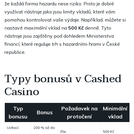
že každá forma hazardu nese riziko. Proto je dobré
využívat nástroje jako jsou limity vkladů, které vám
pomohou kontrolovat vaše výdaje. Například, můžete si
nastavit maximální vklad na
500 Kč
denně. Tyto
nástroje jsou zajištěny pod dohledem Ministerstva
financí, které reguluje trh s hazardními hrami v České
republice.
Typy bonusů v Cashed
Casino
Typ
Požadavek na
Minimální
Bonus
bonusu
protočení
vklad
Uvítací
200 % až do
35x
500 Kč