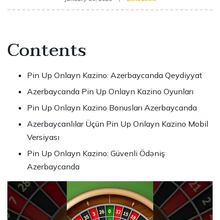
Contents
Pin Up Onlayn Kazino: Azerbaycanda Qeydiyyat
Azerbaycanda Pin Up Onlayn Kazino Oyunları
Pin Up Onlayn Kazino Bonusları Azerbaycanda
Azerbaycanlılar Üçün Pin Up Onlayn Kazino Mobil
Versiyası
Pin Up Onlayn Kazino: Güvenli Ödəniş
Azerbaycanda