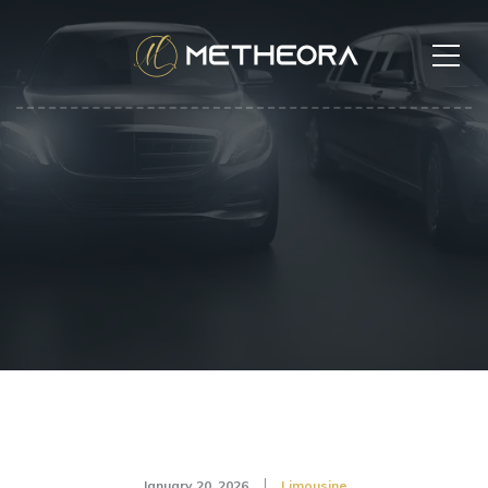
January 20, 2026
Limousine