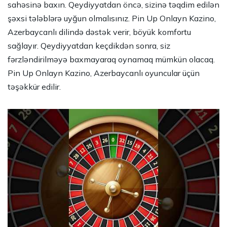
sahəsinə baxın. Qeydiyyatdan öncə, sizinə təqdim edilən
şəxsi tələblərə uyğun olmalısınız. Pin Up Onlayn Kazino,
Azerbaycanlı dilində dəstək verir, böyük komfortu
sağlayır. Qeydiyyatdan keçdikdən sonra, siz
fərzləndirilməyə baxmayaraq oynamaq mümkün olacaq.
Pin Up Onlayn Kazino, Azerbaycanlı oyuncular üçün
təşəkkür edilir.