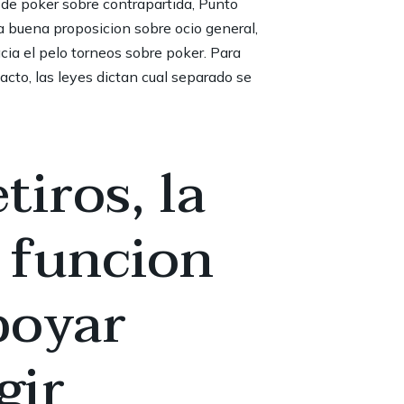
 de poker sobre contrapartida, Punto
 buena proposicion sobre ocio general,
ia el pelo torneos sobre poker. Para
cto, las leyes dictan cual separado se
tiros, la
 funcion
poyar
gir