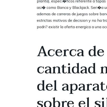
planta), especi�ficos referente a tapas
asi� como Banca y Blackjack. Seri�a un
ademas de carreras de juegos sobre banc
estrictas motivos de decision y no ha t
podri? existir la oferta energica a una oc
Acerca de 
cantidad 
del aparat
sobre el s