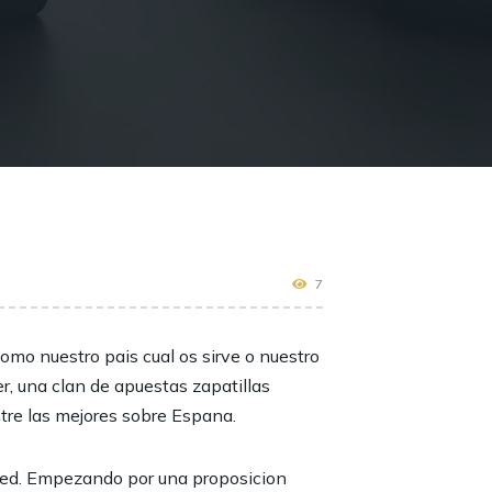
7
como nuestro pais cual os sirve o nuestro
r, una clan de apuestas zapatillas
ntre las mejores sobre Espana.
usted. Empezando por una proposicion