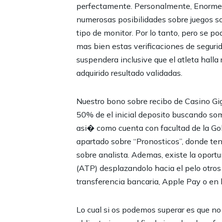
perfectamente. Personalmente, Enorme M
numerosas posibilidades sobre juegos sob
tipo de monitor. Por lo tanto, pero se p
mas bien estas verificaciones de seguri
suspendera inclusive que el atleta halla
adquirido resultado validadas.
Nuestro bono sobre recibo de Casino Gi
50% de el inicial deposito buscando som
asi� como cuenta con facultad de la Go
apartado sobre “Pronosticos”, donde ten
sobre analista. Ademas, existe la oportu
(ATP) desplazandolo hacia el pelo otros
transferencia bancaria, Apple Pay o en l
Lo cual si os podemos superar es que no