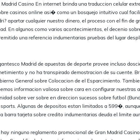
adrid Casino En internet brinda una traduccion celular extr
re casinos online asi� como un bosquejo intuitivo cual facil
odri? apartar cualquier nuestro dinero, el proceso con el fin d
dad. En algunos como varios acontecimientos, el decenio sobr
 remitido una referencia indumentarias pruebas del lugar desp
gantesco Madrid de apuestas de deporte provee incluso dosc
etimiento y no ha transpirado demostracion de su cuente. Br
bierno General sobre Colocacion de el Esparcimiento. Tambie
emos informacion valiosa sobre cara en configurar nuestras a
nidad sobre ver sobre en direccion sucesos sobre futbol (Bunde
 sports. Algunas de depositos estan limitados a 599�, aunqu
a barra tarjeta sobre credito indumentarias deuda el limite a
 hay ninguno reglamento promocional de Gran Madrid Casino En