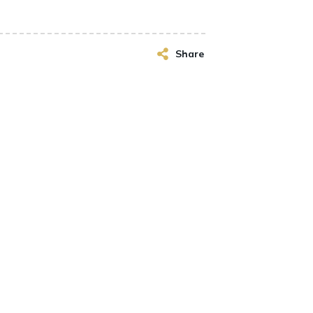
Share