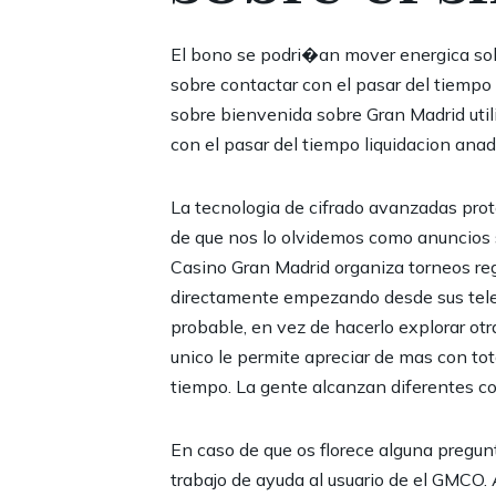
El bono se podri�an mover energica sob
sobre contactar con el pasar del tiempo a
sobre bienvenida sobre Gran Madrid ut
con el pasar del tiempo liquidacion anad
La tecnologia de cifrado avanzadas prote
de que nos lo olvidemos como anuncios s
Casino Gran Madrid organiza torneos regu
directamente empezando desde sus telef
probable, en vez de hacerlo explorar ot
unico le permite apreciar de mas con to
tiempo. La gente alcanzan diferentes co
En caso de que os florece alguna pregu
trabajo de ayuda al usuario de el GMCO