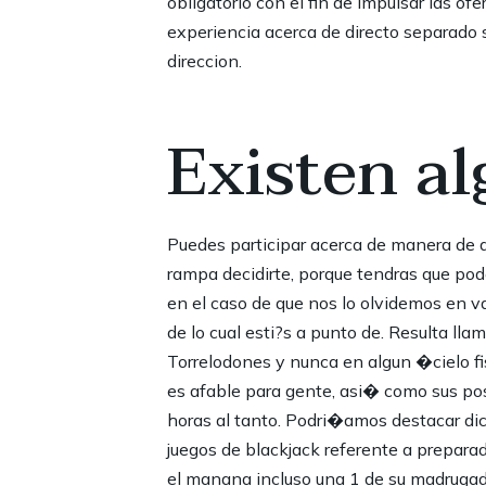
obligatorio con el fin de impulsar las of
experiencia acerca de directo separado s
direccion.
Existen a
Puedes participar acerca de manera de d
rampa decidirte, porque tendras que pod
en el caso de que nos lo olvidemos en v
de lo cual esti?s a punto de. Resulta llam
Torrelodones y nunca en algun �cielo fis
es afable para gente, asi� como sus posi
horas al tanto. Podri�amos destacar dich
juegos de blackjack referente a prepara
el manana incluso una 1 de su madrugad